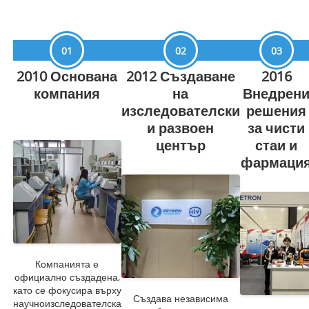
01
02
03
2010 Основана
2012 Създаване
2016
компания
на
Внедрен
изследователски
решения
и развоен
за чисти
център
стаи и
фармаци
Компанията е
официално създадена,
като се фокусира върху
Създава независима
научноизследователска