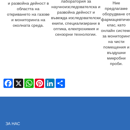
лаборатория за
Ние
и развойна дейност в
научноизследователска и
предлагаме
областта на
развойна дейност и
оборудване о
откриването на газове
въвежда изследователски
фармацевтиче
и мониторинга на
екипи, специализирани в
клас, като
околната среда.
оптика, електрохимия и
онлайн систем
сензорни технологии.
за мониторин
на чисти
помещения и
въздушни
микробни
проби.
Facebook
X
WhatsApp
Pinterest
LinkedIn
Share
ЗА НАС