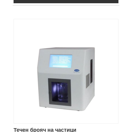
(турбинно масло), трансмисионно масло,
двигателно масло, авиационен керосин,
хидравлично масло на водна основа,
фосфатно естерно масло и други масла.
Течен брояч на частици