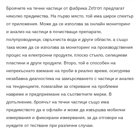
Броячите на течни частици от фабрика Zetron предлагат
няколко предимства. На първо място, той има широк спектър
от приложения. Може да се използва за онлайн мониторинг
и анализ на частици в почистващи препарати,
полупроводници, свръхчиста вода и други области, а също
така може да се използва за мониторинг на производствения
процес на електронни продукти, плоско стъкло, силициеви
пластини и други продукти. Второ, той е способен на
непрекъснато вземане на проби в реално време, осигурява
незабавна диагностика на замърсяването с частици и анализ
на тенденциите, помагайки за откриване на проблеми
навреме и предприемане на съответните мерки. В
допълнение, броячът на течни частици също има
предимството да е офлайн и може да извършва мобилни
измервания и фиксирани измервания, за да отговори на
нуждите от тестване при различни случаи.