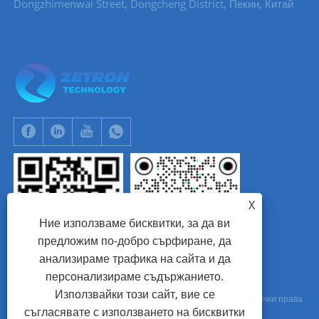
Dongzhimenwai Street, Dongcheng District, Пекин, Китай
X
Ние използваме бисквитки, за да ви
предложим по-добро сърфиране, да
анализираме трафика на сайта и да
WhatsApp
Tik Tok
персонализираме съдържанието.
Използвайки този сайт, вие се
Авторско право © 2024 Beijing Zetron Technology Co., Ltd. Всички права
съгласявате с използването на бисквитки