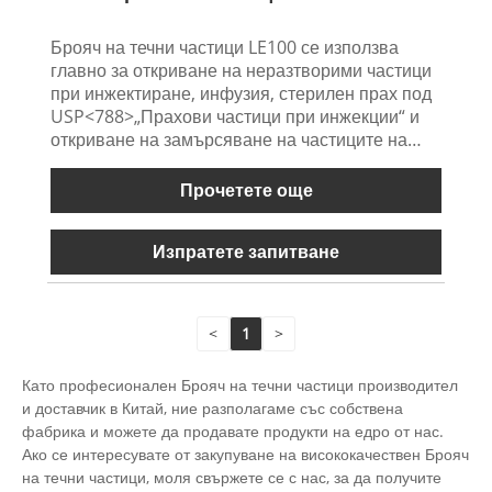
Брояч на течни частици LE100 се използва
главно за откриване на неразтворими частици
при инжектиране, инфузия, стерилен прах под
USP<788>„Прахови частици при инжекции“ и
откриване на замърсяване на частиците на
инфузионно оборудване, оборудване за
анестезия, медицински опаковъчни материали.
Прочетете още
Може да се използва и за откриване на
частици в органични, цветни и прозрачни течни
Изпратете запитване
проби на маслена основа. Ние осигуряваме
сервира за газов детектор OEM/ODM.
<
1
>
Като професионален Брояч на течни частици производител
и доставчик в Китай, ние разполагаме със собствена
фабрика и можете да продавате продукти на едро от нас.
Ако се интересувате от закупуване на висококачествен Брояч
на течни частици, моля свържете се с нас, за да получите