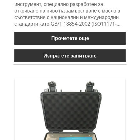
инструмент, специално разработен за
откриване на ниво на замърсяване с масло в
съответствие с национални и международни
стандарти като GB/T 18854-2002 (ISO11171-
1999). Подходящо е за откриване на
замърсяване на място и в лаборатория от
Прочетете още
хидравлично масло, смазочно масло, шистово
масло, трансформаторно масло (изолационно
Изпратете запитване
масло), турбинно масло (турбинно масло),
трансмисионно масло, двигателно масло,
авиационен керосин, хидравлично масло на
водна основа, фосфатно естерно масло и
други масла.