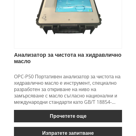
Анализатор за чистота на хидравлично
масло
OPC-P50 Портативен анализатор за чистота на
хидравлично масло е инструмент, специално
разработен за откриване на ниво на
замърсяване с масло съгласно национални и
международни стандарти като GB/T 18854-
2002 (ISO11171-1999). Подходящо е за
откриване на замърсяване на място и в
Прочетете още
лаборатория от хидравлично масло, смазочно
масло, шистово масло, трансформаторно
Изпратете запитване
масло (изолационно масло), турбинно масло