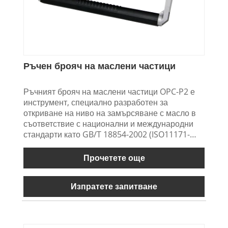
Ръчен брояч на маслени частици
Ръчният брояч на маслени частици OPC-P2 е
инструмент, специално разработен за
откриване на ниво на замърсяване с масло в
съответствие с национални и международни
стандарти като GB/T 18854-2002 (ISO11171-
1999). Подходящо е за откриване на
замърсяване на място и в лаборатория от
Прочетете още
хидравлично масло, смазочно масло, шистово
масло, трансформаторно масло (изолационно
Изпратете запитване
масло), турбинно масло (турбинно масло),
трансмисионно масло, двигателно масло,
авиационен керосин, хидравлично масло на
водна основа, фосфатно естерно масло и