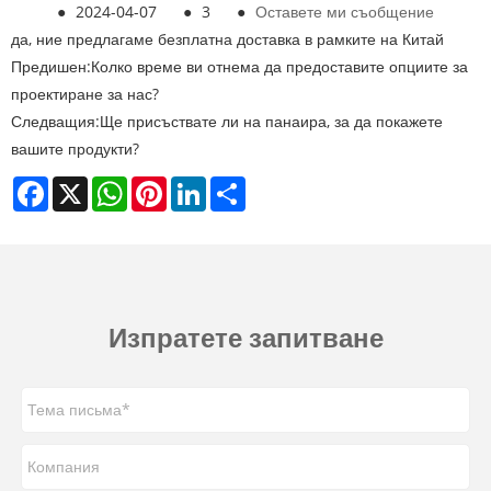
●
2024-04-07
●
3
●
Оставете ми съобщение
да, ние предлагаме безплатна доставка в рамките на Китай
Предишен:
Колко време ви отнема да предоставите опциите за
проектиране за нас?
Следващия:
Ще присъствате ли на панаира, за да покажете
вашите продукти?
Facebook
X
WhatsApp
Pinterest
LinkedIn
Share
Изпратете запитване