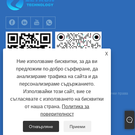
X
Ние използваме бисквитки, за да ви
предложим по-добро сърфиране, да
анализираме трафика на сайта и да
WhatsApp
Tik Tok
персонализираме съдържанието.
Използвайки този сайт, вие се
Авторско право © 2024 Beijing Zetron Technology Co., Ltd. Всички права
съгласявате с използването на бисквитки
запазени.
от наша страна.
Политика за
поверителност
Links
Sitemap
RSS
XML
Политика за поверителност
Отхвърляне
Приеми