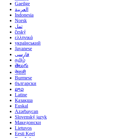
Gaeilge
العربية
Indonesia
Norsk‎
تمل
český
ελληνικά
український
Javanese
فارسی
தமிழ்
తెలుగు
नेपाली
Burmese
български
ລາວ
Latine
Қазақша
Euskal
Azərbaycan
Slovenský jazyk
Македонски
Lietuvos
Eesti Keel