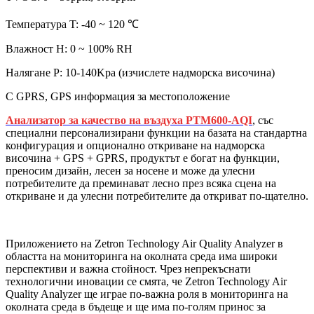
Температура T: -40 ~ 120 ℃
Влажност H: 0 ~ 100% RH
Налягане P: 10-140Kpa (изчислете надморска височина)
С GPRS, GPS информация за местоположение
Анализатор за качество на въздуха PTM600-AQI
, със
специални персонализирани функции на базата на стандартна
конфигурация и опционално откриване на надморска
височина + GPS + GPRS, продуктът е богат на функции,
преносим дизайн, лесен за носене и може да улесни
потребителите да преминават лесно през всяка сцена на
откриване и да улесни потребителите да откриват по-щателно.
Приложението на Zetron Technology Air Quality Analyzer в
областта на мониторинга на околната среда има широки
перспективи и важна стойност. Чрез непрекъснати
технологични иновации се смята, че Zetron Technology Air
Quality Analyzer ще играе по-важна роля в мониторинга на
околната среда в бъдеще и ще има по-голям принос за