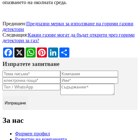
опазването на околната среда.
Предишен:
Предпазни мерки за използване на горими газови
детектори
Следващия:
Какви газове могат да бъдат открити чрез горими
детектори за газ?
Facebook
X
WhatsApp
Pinterest
LinkedIn
Share
Изпратете запитване
Изпращане
За нас
Фирмен профил
Развитие на компанията