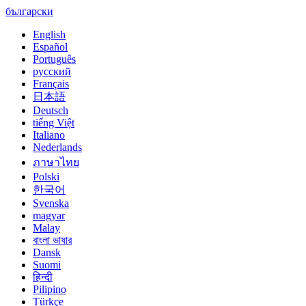
български
English
Español
Português
русский
Français
日本語
Deutsch
tiếng Việt
Italiano
Nederlands
ภาษาไทย
Polski
한국어
Svenska
magyar
Malay
বাংলা ভাষার
Dansk
Suomi
हिन्दी
Pilipino
Türkçe