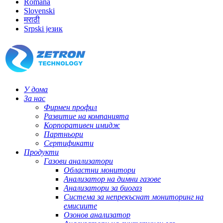
Română
Slovenski
मराठी
Srpski језик
У дома
За нас
Фирмен профил
Развитие на компанията
Корпоративен имидж
Партньори
Сертификати
Продукти
Газови анализатори
Областни монитори
Анализатор на димни газове
Анализатори за биогаз
Система за непрекъснат мониторинг на
емисиите
Озонов анализатор