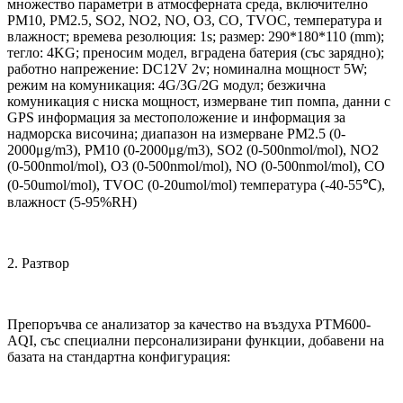
множество параметри в атмосферната среда, включително
PM10, PM2.5, SO2, NO2, NO, O3, CO, TVOC, температура и
влажност; времева резолюция: 1s; размер: 290*180*110 (mm);
тегло: 4KG; преносим модел, вградена батерия (със зарядно);
работно напрежение: DC12V 2v; номинална мощност 5W;
режим на комуникация: 4G/3G/2G модул; безжична
комуникация с ниска мощност, измерване тип помпа, данни с
GPS информация за местоположение и информация за
надморска височина; диапазон на измерване PM2.5 (0-
2000μg/m3), PM10 (0-2000μg/m3), SO2 (0-500nmol/mol), NO2
(0-500nmol/mol), O3 (0-500nmol/mol), NO (0-500nmol/mol), CO
(0-50umol/mol), TVOC (0-20umol/mol) температура (-40-55℃),
влажност (5-95%RH)
2. Разтвор
Препоръчва се анализатор за качество на въздуха PTM600-
AQI, със специални персонализирани функции, добавени на
базата на стандартна конфигурация: