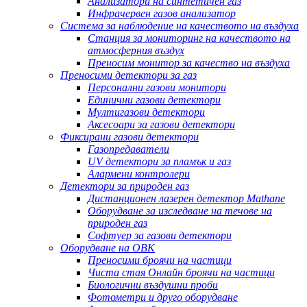
Анализатори на синтетичен газ
Инфрачервен газов анализатор
Система за наблюдение на качеството на въздуха
Станция за мониторинг на качеството на
атмосферния въздух
Преносим монитор за качество на въздуха
Преносими детектори за газ
Персонални газови монитори
Единични газови детектори
Мултигазови детектори
Аксесоари за газови детектори
Фиксирани газови детектори
Газопредаватели
UV детектори за пламък и газ
Алармени контролери
Детектори за природен газ
Дистанционен лазерен детектор Mathane
Оборудване за изследване на течове на
природен газ
Софтуер за газови детектори
Оборудване на ОВК
Преносими броячи на частици
Чиста стая Онлайн броячи на частици
Биологични въздушни проби
Фотометри и друго оборудване