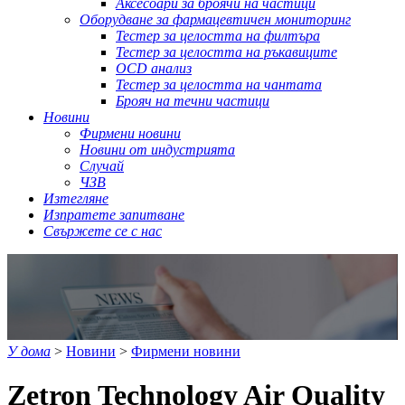
Аксесоари за броячи на частици
Оборудване за фармацевтичен мониторинг
Тестер за целостта на филтъра
Тестер за целостта на ръкавиците
OCD анализ
Тестер за целостта на чантата
Брояч на течни частици
Новини
Фирмени новини
Новини от индустрията
Случай
ЧЗВ
Изтегляне
Изпратете запитване
Свържете се с нас
У дома
>
Новини
>
Фирмени новини
Zetron Technology Air Quality