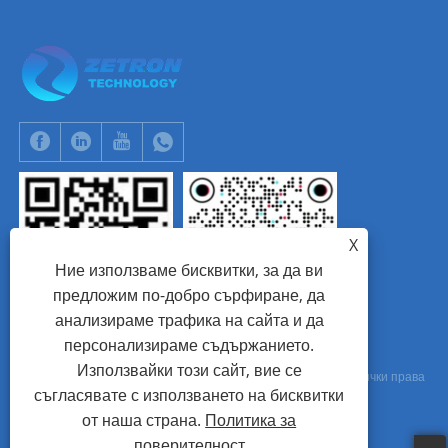
X
Ние използваме бисквитки, за да ви
предложим по-добро сърфиране, да
анализираме трафика на сайта и да
WhatsApp
Tik Tok
персонализираме съдържанието.
Използвайки този сайт, вие се
Авторско право © 2024 Beijing Zetron Technology Co., Ltd. Всички права
съгласявате с използването на бисквитки
запазени.
от наша страна.
Политика за
поверителност