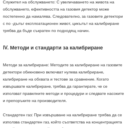
Служител на обслужването: С увеличаването на живота на
обслужването, ефективността на газовия детектор може
постепенно да намалява. Следователно, за газовите детектори
с по -дълъг експлоатационен живот, цикълът на калибриране
трябва да бъде съкратен по подходящ начин.
IV. Методи и стандарти за калибриране
Методи за калибриране: Методите за калибриране на газовите
детектори обикновено включват нулева калибриране,
калибриране на обхвата и тестове за сравнение. Когато
извършвате калибриране, трябва да гарантирате, че се
използват правилните методи и процедури и следвате насоките
и препоръките на производителя.
Стандартен газ: При извършване на калибриране трябва да се
използва стандартен газ, който съответства на концентрацията