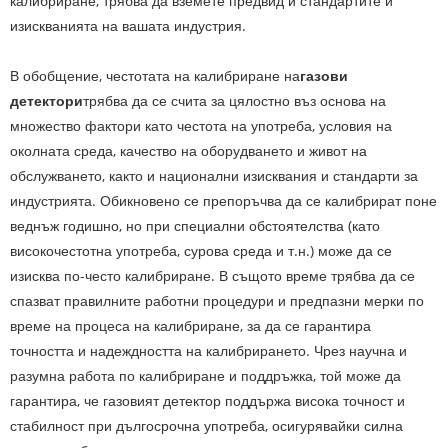
калибриране, трябва да вземете предвид и стандартите и
изискванията на вашата индустрия.
В обобщение, честотата на калибриране на
газови
детектори
трябва да се счита за цялостно въз основа на
множество фактори като честота на употреба, условия на
околната среда, качество на оборудването и живот на
обслужването, както и национални изисквания и стандарти за
индустрията. Обикновено се препоръчва да се калибрират поне
веднъж годишно, но при специални обстоятелства (като
високочестотна употреба, сурова среда и т.н.) може да се
изисква по-често калибриране. В същото време трябва да се
спазват правилните работни процедури и предпазни мерки по
време на процеса на калибриране, за да се гарантира
точността и надеждността на калибрирането. Чрез научна и
разумна работа по калибриране и поддръжка, той може да
гарантира, че газовият детектор поддържа висока точност и
стабилност при дългосрочна употреба, осигурявайки силна