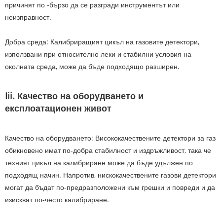
причинят по -бързо да се разгради инструментът или
неизправност.
Добра среда: Калибриращият цикъл на газовите детектори,
използвани при относително леки и стабилни условия на
околната среда, може да бъде подходящо разширен.
Iii. Качество на оборудването и
експлоатационен живот
Качество на оборудването: Висококачествените детектори за газ
обикновено имат по-добра стабилност и издръжливост, така че
техният цикъл на калибриране може да бъде удължен по
подходящ начин. Напротив, нискокачествените газови детектори
могат да бъдат по-предразположени към грешки и повреди и да
изискват по-често калибриране.