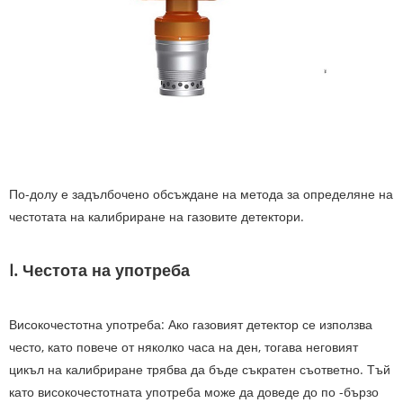
По-долу е задълбочено обсъждане на метода за определяне на
честотата на калибриране на газовите детектори.
I. Честота на употреба
Високочестотна употреба: Ако газовият детектор се използва
често, като повече от няколко часа на ден, тогава неговият
цикъл на калибриране трябва да бъде съкратен съответно. Тъй
като високочестотната употреба може да доведе до по -бързо