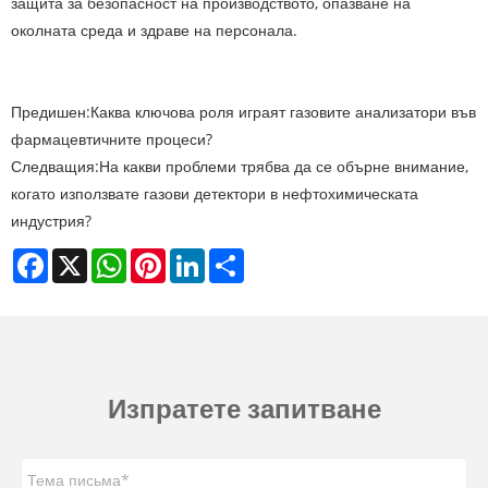
защита за безопасност на производството, опазване на
околната среда и здраве на персонала.
Предишен:
Каква ключова роля играят газовите анализатори във
фармацевтичните процеси?
Следващия:
На какви проблеми трябва да се обърне внимание,
когато използвате газови детектори в нефтохимическата
индустрия?
Facebook
X
WhatsApp
Pinterest
LinkedIn
Share
Изпратете запитване