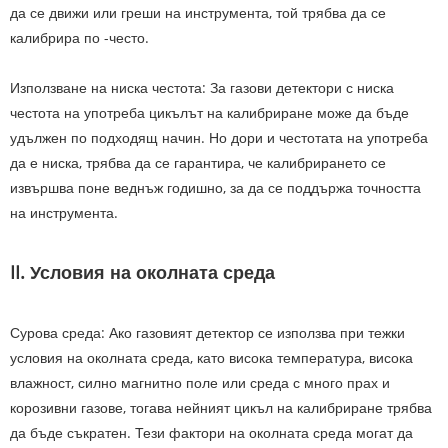
да се движи или греши на инструмента, той трябва да се
калибрира по -често.
Използване на ниска честота: За газови детектори с ниска
честота на употреба цикълът на калибриране може да бъде
удължен по подходящ начин. Но дори и честотата на употреба
да е ниска, трябва да се гарантира, че калибрирането се
извършва поне веднъж годишно, за да се поддържа точността
на инструмента.
II. Условия на околната среда
Сурова среда: Ако газовият детектор се използва при тежки
условия на околната среда, като висока температура, висока
влажност, силно магнитно поле или среда с много прах и
корозивни газове, тогава нейният цикъл на калибриране трябва
да бъде съкратен. Тези фактори на околната среда могат да