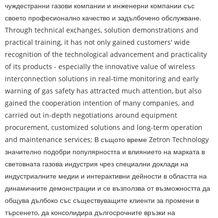
чуждестранни газови компании и инженерни компании със
своето професионално качество и задълбочено обслужване.
Through technical exchanges, solution demonstrations and
practical training, it has not only gained customers' wide
recognition of the technological advancement and practicality
of its products - especially the innovative value of wireless
interconnection solutions in real-time monitoring and early
warning of gas safety has attracted much attention, but also
gained the cooperation intention of many companies, and
carried out in-depth negotiations around equipment
procurement, customized solutions and long-term operation
and maintenance services; В същото време Zetron Technology
значително подобри популярността и влиянието на марката в
световната газова индустрия чрез специални доклади на
индустриалните медии и интерактивни дейности в областта на
динамичните демонстрации и се възползва от възможността да
общува дълбоко със съществуващите клиенти за промени в
търсенето, да консолидира дългосрочните връзки на