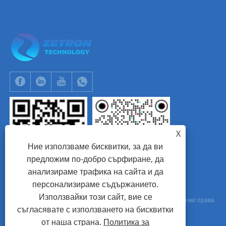
X
Ние използваме бисквитки, за да ви
предложим по-добро сърфиране, да
анализираме трафика на сайта и да
WhatsApp
Tik Tok
персонализираме съдържанието.
Използвайки този сайт, вие се
Авторско право © 2024 Beijing Zetron Technology Co., Ltd. Всички права
съгласявате с използването на бисквитки
запазени.
от наша страна.
Политика за