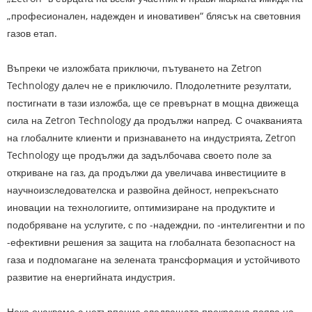
„професионален, надежден и иновативен“ блясък на световния
газов етап.
Въпреки че изложбата приключи, пътуването на Zetron
Technology далеч не е приключило. Плодолетните резултати,
постигнати в тази изложба, ще се превърнат в мощна движеща
сила на Zetron Technology да продължи напред. С очакванията
на глобалните клиенти и признаването на индустрията, Zetron
Technology ще продължи да задълбочава своето поле за
откриване на газ, да продължи да увеличава инвестициите в
научноизследователска и развойна дейност, непрекъснато
иновации на технологиите, оптимизиране на продуктите и
подобряване на услугите, с по -надеждни, по -интелигентни и по
-ефективни решения за защита на глобалната безопасност на
газа и подпомагане на зелената трансформация и устойчивото
развитие на енергийната индустрия.
Нека очакваме с нетърпение следващата прекрасна поява на