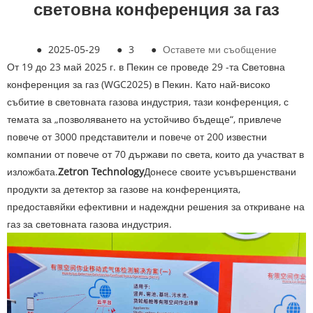
световна конференция за газ
●
2025-05-29
●
3
●
Оставете ми съобщение
От 19 до 23 май 2025 г. в Пекин се проведе 29 -та Световна
конференция за газ (WGC2025) в Пекин. Като най-високо
събитие в световната газова индустрия, тази конференция, с
темата за „позволяването на устойчиво бъдеще“, привлече
повече от 3000 представители и повече от 200 известни
компании от повече от 70 държави по света, които да участват в
изложбата.
Zetron Technology
Донесе своите усъвършенствани
продукти за детектор за газове на конференцията,
предоставяйки ефективни и надеждни решения за откриване на
газ за световната газова индустрия.