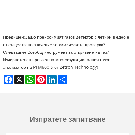
Предишен:
Защо преносимият газов детектор с четири в едно е
от съществено значение за химическата проверка?
Следващия:
Всеобщ инструмент за откриване на газ?
Изчерпателен преглед на многофункционалния газов
анализатор на PTM600-S от Zetron Technology!
Facebook
X
WhatsApp
Pinterest
LinkedIn
Share
Изпратете запитване