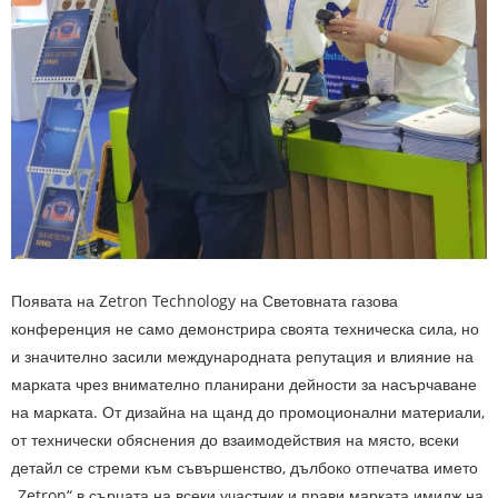
Появата на Zetron Technology на Световната газова
конференция не само демонстрира своята техническа сила, но
и значително засили международната репутация и влияние на
марката чрез внимателно планирани дейности за насърчаване
на марката. От дизайна на щанд до промоционални материали,
от технически обяснения до взаимодействия на място, всеки
детайл се стреми към съвършенство, дълбоко отпечатва името
„Zetron“ в сърцата на всеки участник и прави марката имидж на