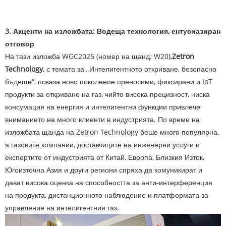
3. Акценти на изложбата: Водеща технология, ентусиазиран
отговор
На тази изложба WGC2025 (номер на щанд: W20),
Zetron
Technology
, с темата за „Интелигентното откриване, безопасно
бъдеще“, показа ново поколение преносими, фиксирани и IoT
продукти за откриване на газ, чийто висока прецизност, ниска
консумация на енергия и интелигентни функции привлече
вниманието на много клиенти в индустрията. По време на
изложбата щанда на Zetron Technology беше много популярна,
а газовите компании, доставчиците на инженерни услуги и
експертите от индустрията от Китай, Европа, Близкия Изток,
Югоизточна Азия и други региони спряха да комуникират и
дават висока оценка на способността за анти-интерференция
на продукта, дистанционното наблюдение и платформата за
управление на интелигентния газ.