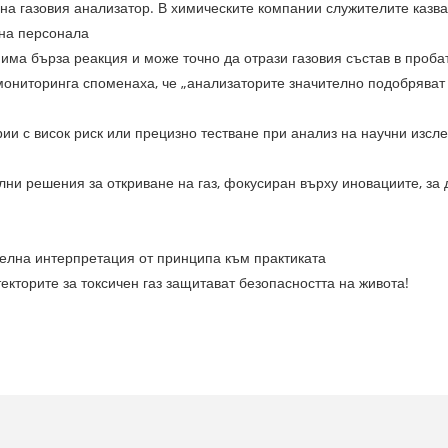
на газовия анализатор. В химическите компании служителите казва
 на персонала
 има бърза реакция и може точно да отрази газовия състав в проба
мониторинга споменаха, че „анализаторите значително подобряват 
ии с висок риск или прецизно тестване при анализ на научни изсл
ни решения за откриване на газ, фокусиран върху иновациите, за 
.
телна интерпретация от принципа към практиката
екторите за токсичен газ защитават безопасността на живота!