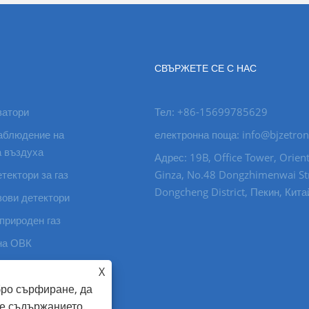
СВЪРЖЕТЕ СЕ С НАС
затори
Тел: +86-15699785629
аблюдение на
електронна поща: info@bjzetro
а въздуха
Адрес: 19B, Office Tower, Orient
тектори за газ
Ginza, No.48 Dongzhimenwai Str
Dongcheng District, Пекин, Кита
зови детектори
природен газ
на ОВК
за фармацевтичен
X
бро сърфиране, да
е съдържанието.