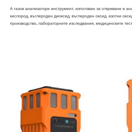
A
газов анализатор
е инструмент, използван за откриване и а
кислород, въглероден диоксид, въглероден оксид, азотни окс
производство, лабораторните изследвания, медицинските тест