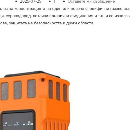
●
2025-07-29
●
1
●
Оставете ми съобщение
нализ на концентрацията на един или повече специфични газове във
иди, сероводород, летливи органични съединения и т.н. и се изпол
ове, защитата на безопасността и други области.