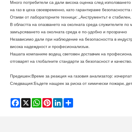
Много потребители са дали висока оценка след използването 
на газ в цеха своевременно, като гарантираме безопасността
Отзиви от лабораторните техници: „Анструментът е стабилен,
В областта на опазването на околната среда служителите по 
замърсяването на околната среда е по-удобно и прозрачно
Независимо дали при наблюдение на безопасността в индустр
висока надеждност и професионализъм.
Нашата компания
е водещ световен доставчик на професионал
отговарят на глобалните стандарти за безопасност и качество
Предишен:
Време за реакция на газовия анализатор: изчерпа
Следващия:
Бъдете нащрек за риска от химически пожари, дет
Facebook
X
WhatsApp
Pinterest
LinkedIn
Share