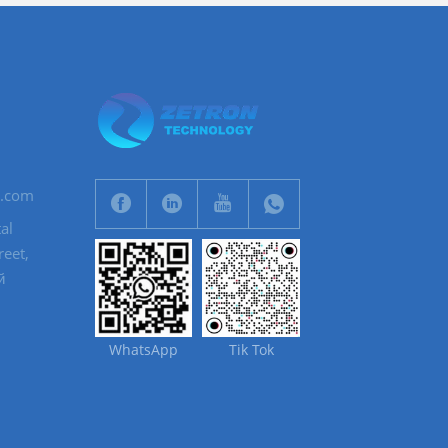
n.com
al
eet,
й
WhatsApp
Tik Tok